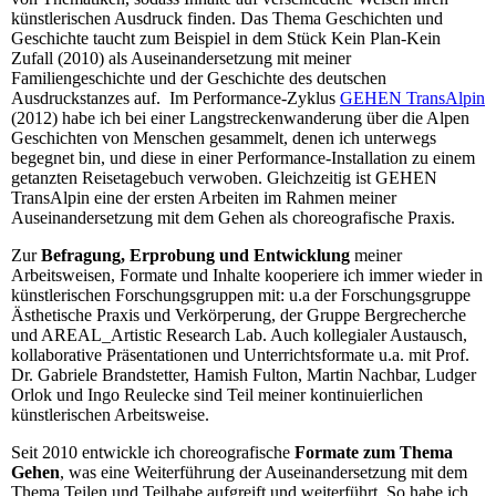
künstlerischen Ausdruck finden. Das Thema Geschichten und
Geschichte taucht zum Beispiel in dem Stück Kein Plan-Kein
Zufall (2010) als Auseinandersetzung mit meiner
Familiengeschichte und der Geschichte des deutschen
Ausdruckstanzes auf. Im Performance-Zyklus
GEHEN TransAlpin
(2012) habe ich bei einer Langstreckenwanderung über die Alpen
Geschichten von Menschen gesammelt, denen ich unterwegs
begegnet bin, und diese in einer Performance-Installation zu einem
getanzten Reisetagebuch verwoben. Gleichzeitig ist GEHEN
TransAlpin eine der ersten Arbeiten im Rahmen meiner
Auseinandersetzung mit dem Gehen als choreografische Praxis.
Zur
Befragung, Erprobung und Entwicklung
meiner
Arbeitsweisen, Formate und Inhalte kooperiere ich immer wieder in
künstlerischen Forschungsgruppen mit: u.a der Forschungsgruppe
Ästhetische Praxis und Verkörperung, der Gruppe Bergrecherche
und AREAL_Artistic Research Lab. Auch kollegialer Austausch,
kollaborative Präsentationen und Unterrichtsformate u.a. mit Prof.
Dr. Gabriele Brandstetter, Hamish Fulton, Martin Nachbar, Ludger
Orlok und Ingo Reulecke sind Teil meiner kontinuierlichen
künstlerischen Arbeitsweise.
Seit 2010 entwickle ich choreografische
Formate zum Thema
Gehen
, was eine Weiterführung der Auseinandersetzung mit dem
Thema Teilen und Teilhabe aufgreift und weiterführt. So habe ich