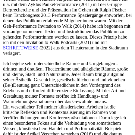
u.a. mit dem Zyklus PankePerformance (2011) mit der Gruppe
Bergrecherche und der Präsentation Im Gehen mit Ralph Fischer
beim Tanzkongress 2013 Performance-Spaziergänge entworfen, bei
denen das Publikum erfahrende Mitgeher:innen waren. Mit der
Geh-Performance Invitation to Walk (2014) habe ich begonnen mit
vor-aufgenommenen Texten und Instruktionen das Publikum zu
gehenden Performer:innen werden zu lassen. Dieses Prinzip habe
ich mit den Invitation to Walk Podcasts (2021) und mit
SCHRITTWEISE
(2022) aus dem Theaterraum in den Stadtraum
verlagert.
Ich begehe sehr unterschiedliche Räume und Umgebungen -
drinnen und draußen, Theaterräume und alltägliche Räume, große
und kleine, Stadt- und Naturräume. Jeder Raum bringt aufgrund
seiner Ästhetik, Geschichte, gesellschaftlichen und individuellen
(Be-)Deutung ganz Unterschiedliches in den Vordergrund des
Erlebens und erfordert differenzierte Einlassung. Mit der Art und
Gestaltung meiner Formate eröffne ich Handlungs- und
Wahrnehmungsvariationen über das Gewohnte hinaus.
Ein wesentlicher Teil meiner künstlerischen Arbeiten ist die
kritische Reflexion und Kontextualisierung im Rahmen von
Veröffentlichungen und Konferenzpräsentationen. Darin lege ich
einen besonderen Fokus auf die Verbindung von somatischem
Wissen, künstlerischem Handeln und Performativität. Beispiele
dafür ist der Artikel Verstehen verstehen (2016) und die daraus