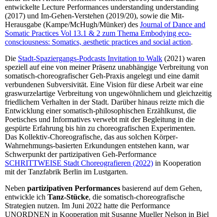
entwickelte Lecture Performances understanding understanding
(2017) und Im-Gehen-Verstehen (2019/20), sowie die Mit-
Herausgabe (Kampe/McHugh/Münker) des
Journal of Dance and
Somatic Practices Vol 13.1 & 2 zum Thema Embodying eco-
consciousness: Somatics, aesthetic practices and social action
.
Die
Stadt-Spaziergangs-Podcasts Invitation to Walk
(2021) waren
speziell auf eine von meiner Präsenz unabhängige Verbreitung von
somatisch-choreografischer Geh-Praxis angelegt und eine damit
verbundenen Subversivität. Eine Vision für diese Arbeit war eine
graswurzelartige Verbreitung von ungewöhnlichem und gleichzeitig
friedlichem Verhalten in der Stadt. Darüber hinaus reizte mich die
Entwicklung einer somatisch-philosophischen Erzählkunst, die
Poetisches und Informatives verwebt mit der Begleitung in die
gespürte Erfahrung bis hin zu choreografischen Experimenten.
Das Kollektiv-Choreografische, das aus solchen Körper-
Wahrnehmungs-basierten Erkundungen entstehen kann, war
Schwerpunkt der partizipativen Geh-Performance
SCHRITTWEISE Stadt Choreografieren (2022)
in Kooperation
mit der Tanzfabrik Berlin im Lustgarten.
Neben
partizipativen Performances
basierend auf dem Gehen,
entwickle ich
Tanz-Stücke
, die somatisch-choreografische
Strategien nutzen. Im Juni 2022 hatte die Performance
UNORDNEN in Kooperation mit Susanne Mueller Nelson in Biel