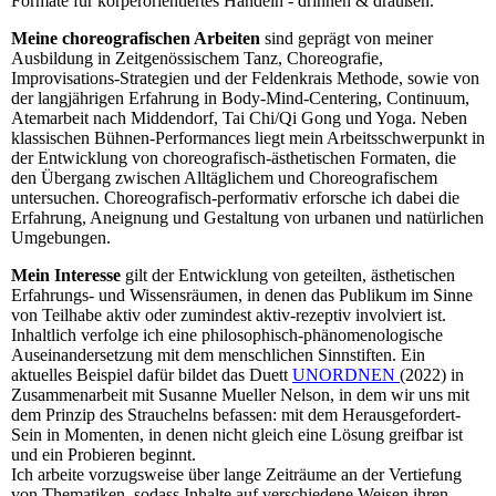
Formate für körperorientiertes Handeln - drinnen & draußen.
Meine choreografischen Arbeiten
sind geprägt von meiner
Ausbildung in Zeitgenössischem Tanz, Choreografie,
Improvisations-Strategien und der Feldenkrais Methode, sowie von
der langjährigen Erfahrung in Body-Mind-Centering, Continuum,
Atemarbeit nach Middendorf, Tai Chi/Qi Gong und Yoga. Neben
klassischen Bühnen-Performances liegt mein Arbeitsschwerpunkt in
der Entwicklung von choreografisch-ästhetischen Formaten, die
den Übergang zwischen Alltäglichem und Choreografischem
untersuchen. Choreografisch-performativ erforsche ich dabei die
Erfahrung, Aneignung und Gestaltung von urbanen und natürlichen
Umgebungen.
Mein Interesse
gilt der Entwicklung von geteilten, ästhetischen
Erfahrungs- und Wissensräumen, in denen das Publikum im Sinne
von Teilhabe aktiv oder zumindest aktiv-rezeptiv involviert ist.
Inhaltlich verfolge ich eine philosophisch-phänomenologische
Auseinandersetzung mit dem menschlichen Sinnstiften. Ein
aktuelles Beispiel dafür bildet das Duett
UNORDNEN
(2022) in
Zusammenarbeit mit Susanne Mueller Nelson, in dem wir uns mit
dem Prinzip des Strauchelns befassen: mit dem Herausgefordert-
Sein in Momenten, in denen nicht gleich eine Lösung greifbar ist
und ein Probieren beginnt.
Ich arbeite vorzugsweise über lange Zeiträume an der Vertiefung
von Thematiken, sodass Inhalte auf verschiedene Weisen ihren